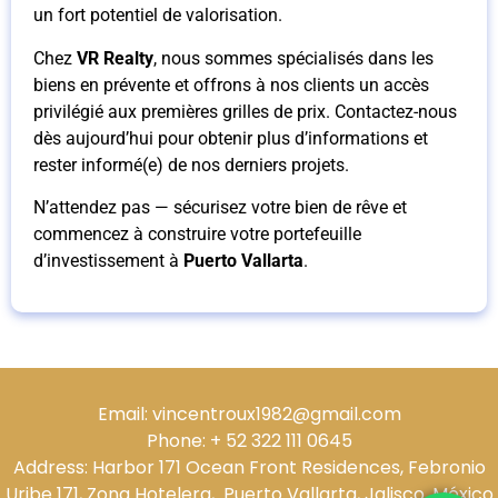
un fort potentiel de valorisation.
Chez
VR Realty
, nous sommes spécialisés dans les
biens en prévente et offrons à nos clients un accès
privilégié aux premières grilles de prix. Contactez-nous
dès aujourd’hui pour obtenir plus d’informations et
rester informé(e) de nos derniers projets.
N’attendez pas — sécurisez votre bien de rêve et
commencez à construire votre portefeuille
d’investissement à
Puerto Vallarta
.
Email: vincentroux1982@gmail.com
Phone: + 52 322 111 0645
Address: Harbor 171 Ocean Front Residences, Febronio
Uribe 171, Zona Hotelera, Puerto Vallarta, Jalisco. México